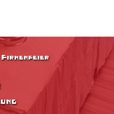
 Firmenfeier
!
zung