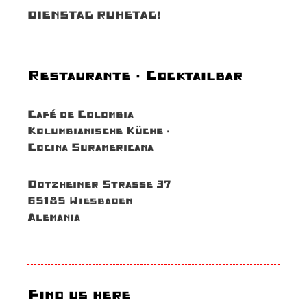
DIENSTAG RUHETAG!
Restaurante · Cocktailbar
Café de Colombia
Kolumbianische Küche ·
Cocina Suramericana
Dotzheimer Straße 37
65185 Wiesbaden
Alemania
Find us here