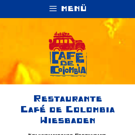
Zum
MENÜ
Inhalt
springen
Restaurante
Café de Colombia
Wiesbaden